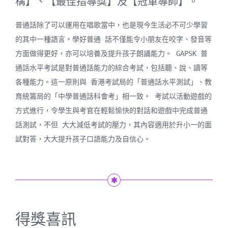
構】、【最佳指導獎】及【冠軍導師】。
普通話除了可以運用在唱歌當中，也是現今生活必不可少學習
的其中一種語言。學好普通 話不僅能令小朋友在咬字、發音等
方面做得更好，亦可以培養及提升孩子朗誦能力。 GAPSK 普
通話水平考試是對普通話能力的綜合考試，包括聽、說、讀等
各種能力。這一原則與 香港考試局的「普通話水平測試」、教
育統籌局的「中學普通話科會考」相一致。 考試以活動遊戲的
方式進行，令學生與考官在輕鬆愉快的對話和遊戲中完成普通
話測試，不但 大大減低考試的壓力，其內容適用於升小一的面
試對答，大大提升孩子口語能力及自信心。
得獎喜訊